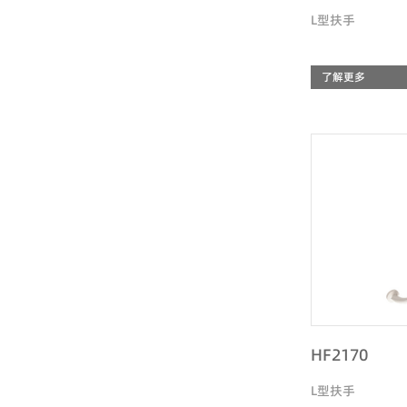
L型扶手
了解更多
HF2170
L型扶手