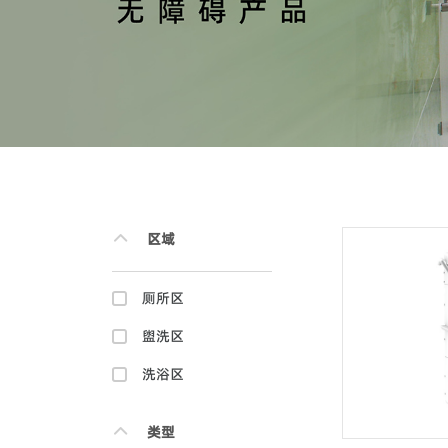
区域
厕所区
盥洗区
洗浴区
类型