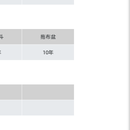
斗
拖布盆
年
10年