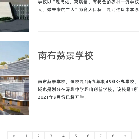
学校以“现代化、高质量、有特色的农村一流学校
人、做未来的主人”为育人目标，是武进区中学
南布荔景学校
南布荔景学校，该校是1所九年制45班公办学校。
域也是划分在深圳中学坪山创新学校，该校是1所九
2021年9月份已经开学。
«
1
2
3
4
5
6
7
8
»