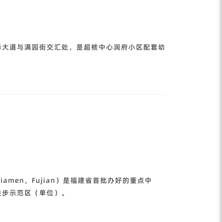
华大道与满园街交汇处，是超核中心润府小区配套幼
l，Xiamen，Fujian）是福建省首批办好的重点中
进步示范区（单位）。