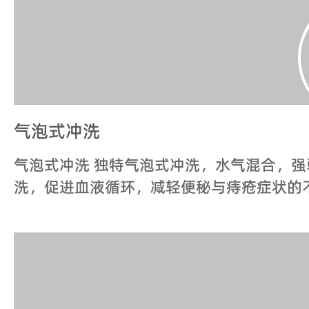
暖风烘干
暖风烘干 三挡风温，随心可调，均匀送风，
人体舒适的暖风,烘干臀部清洗后残留的水珠
舒适
喷嘴紫外杀菌
对洗净喷头进行紫外杀菌，有效防止细菌滋