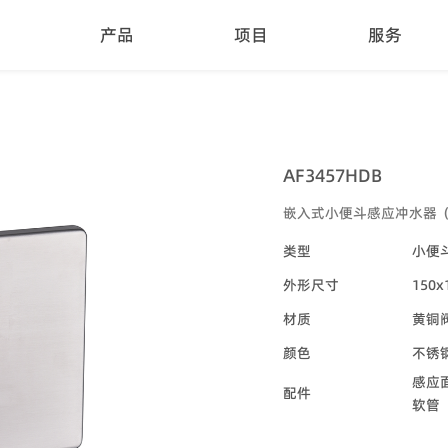
产品
项目
服务
AF3457HDB
嵌入式小便斗感应冲水器
类型
小便
外形尺寸
150x
材质
黄铜
颜色
不锈
感应
配件
软管