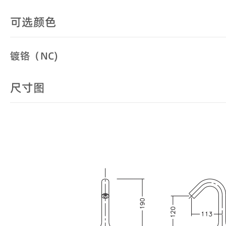
可选颜色
镀铬（NC)
尺寸图