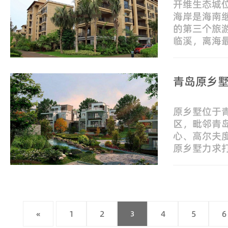
开维生态城
海岸是海南
的第三个旅
临溪，离海最
距离2公里
1700亩，
青岛原乡
原乡墅位于
区，毗邻青
心、高尔夫
原乡墅力求
院落，体现
自然的诉求
«
1
2
4
5
6
3