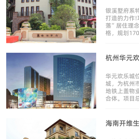
银溪墅府系特
打造的力作!
落”居住理
格，规划170
园”法式合院
层/空中美
规格
杭州华元
华元欢乐城
城，为杭州
地铁上盖物
合体。项目总
方，其中地上
方，地下建筑
计
海南开维