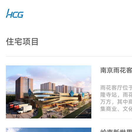
住宅项目
南京雨花
雨花客厅位
隆寺站，雨花
万方，其中商
集商业、文
街区，雨花
园、菊花台