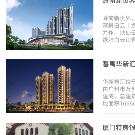
岭南新世
岭南新世界
深耕白云十
力作。地处
绿肺白云山
从落地白云
核心，岭南
番禺华新
华新智汇位
由广州市万
建成，总建筑
地面积166
小区物业公
管理有限公
厦门特房