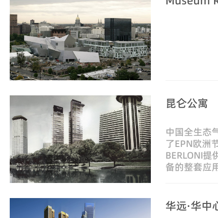
Museum R
昆仑公寓
中国全生态
了EPN欧洲
BERLON
备的整套应
华远·华中