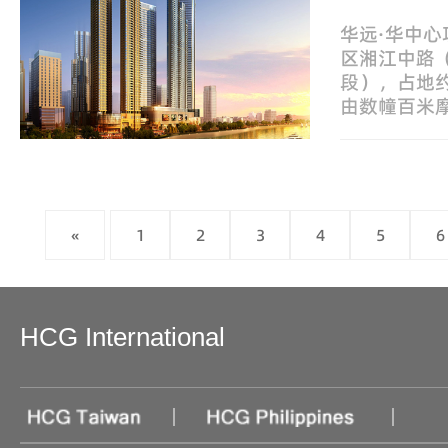
华远·华中
区湘江中路
段），占地约
由数幢百米
店品牌君悦
场、中部商
«
1
2
3
4
5
6
HCG International
|
|