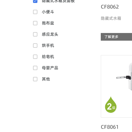
隐藏式水箱及面板
CF8062
小便斗
隐藏式水箱
拖布盆
感应龙头
了解更多
烘手机
给皂机
母婴产品
其他
CF8061